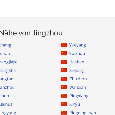
 Nähe von Jingzhou
ichang
Yueyang
uhan
Suizhou
hangjiajie
Heshan
hangsha
Xinyang
iangtan
Zhuzhou
anzhou
Wanxian
ichun
Pingxiang
uaihua
Xinyu
engyang
Pingdingshan