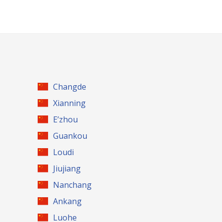
Changde
Xianning
E’zhou
Guankou
Loudi
Jiujiang
Nanchang
Ankang
Luohe