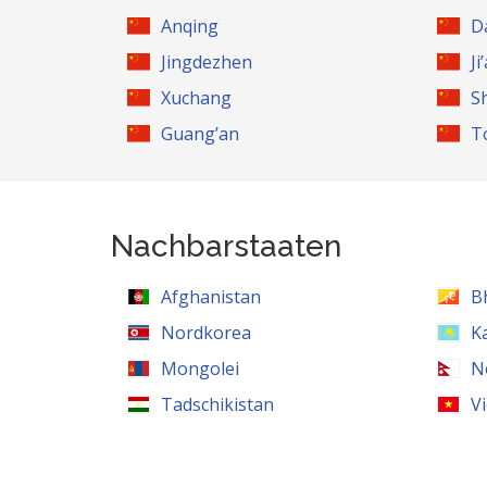
Anqing
D
Jingdezhen
Ji
Xuchang
S
Guang’an
T
Nachbarstaaten
Afghanistan
B
Nordkorea
K
Mongolei
N
Tadschikistan
V