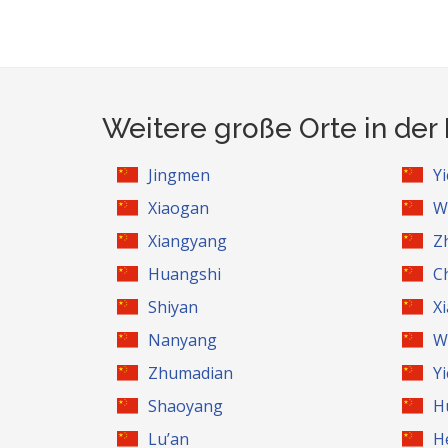
Weitere große Orte in der
Jingmen
Y
Xiaogan
W
Xiangyang
Z
Huangshi
C
Shiyan
X
Nanyang
W
Zhumadian
Y
Shaoyang
H
Lu’an
H