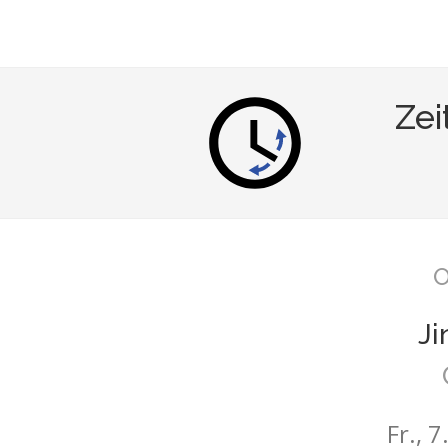
Zei
O
Ji
Fr., 