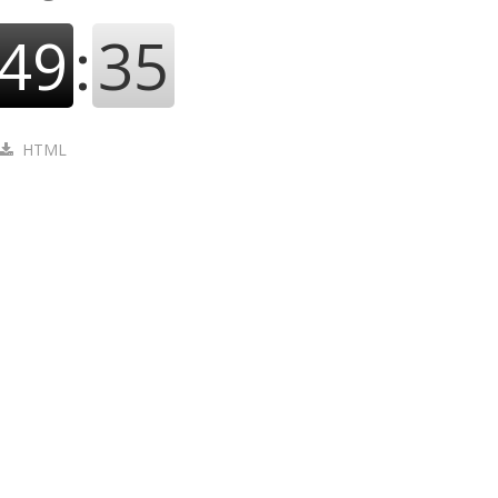
49
:
36
HTML