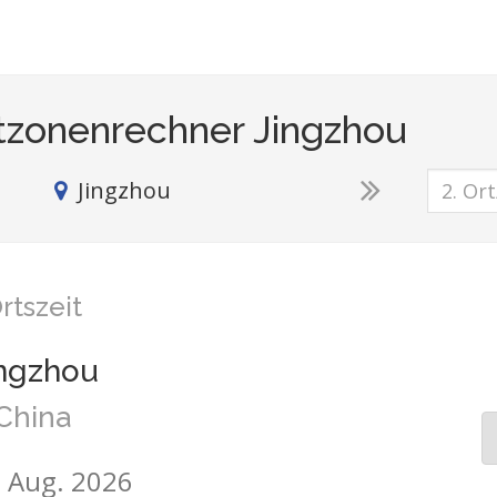
tzonenrechner Jingzhou
Jingzhou
rtszeit
ngzhou
China
7. Aug. 2026