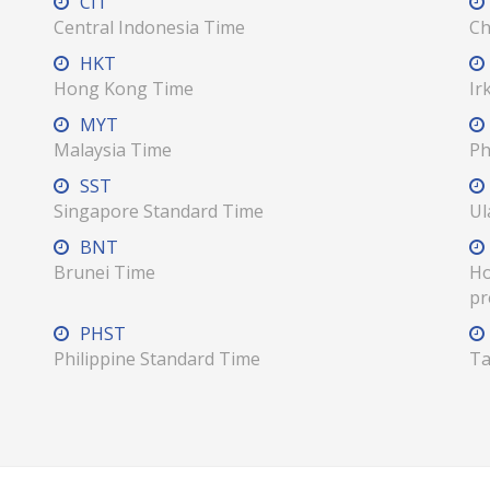
CIT
Central Indonesia Time
Ch
HKT
Hong Kong Time
Ir
MYT
Malaysia Time
Ph
SST
Singapore Standard Time
Ul
BNT
Brunei Time
Ho
pr
PHST
Philippine Standard Time
Ta