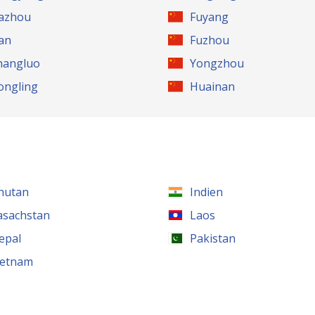
azhou
Fuyang
’an
Fuzhou
hangluo
Yongzhou
ongling
Huainan
hutan
Indien
asachstan
Laos
epal
Pakistan
ietnam