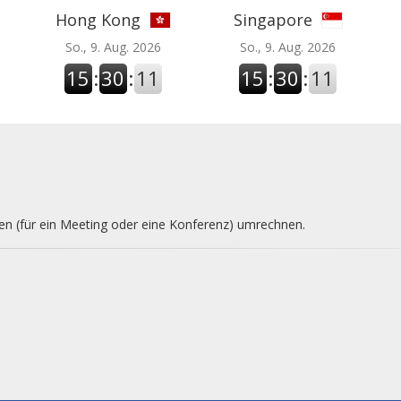
Hong Kong
Singapore
So., 9. Aug. 2026
So., 9. Aug. 2026
15
:
30
:
12
15
:
30
:
12
nen (für ein Meeting oder eine Konferenz) umrechnen.