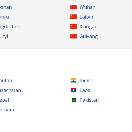
oshan
Wuhan
unfu
Laibin
ingdezhen
Xiaogan
unyi
Guiyang
hutan
Indien
asachstan
Laos
epal
Pakistan
ietnam