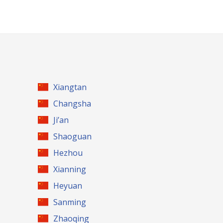
Xiangtan
Changsha
Ji’an
Shaoguan
Hezhou
Xianning
Heyuan
Sanming
Zhaoqing