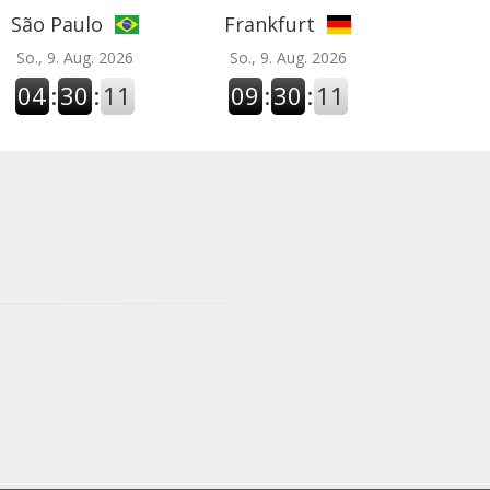
São Paulo
Frankfurt
So., 9. Aug. 2026
So., 9. Aug. 2026
04
:
30
:
12
09
:
30
:
12