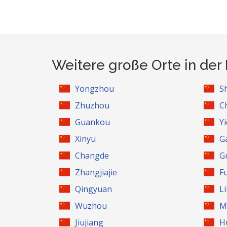
Weitere große Orte in de
Yongzhou
S
Zhuzhou
C
Guankou
Y
Xinyu
G
Changde
Gu
Zhangjiajie
F
Qingyuan
L
Wuzhou
M
Jiujiang
H