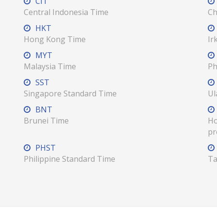
CIT
Central Indonesia Time
Ch
HKT
Hong Kong Time
Ir
MYT
Malaysia Time
Ph
SST
Singapore Standard Time
Ul
BNT
Brunei Time
Ho
pr
PHST
Philippine Standard Time
Ta