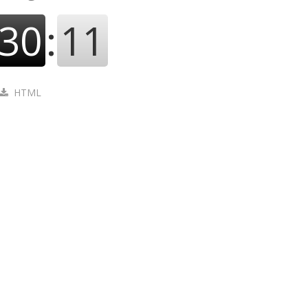
30
:
12
HTML