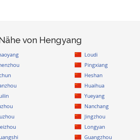
r Nähe von Hengyang
haoyang
Loudi
henzhou
Pingxiang
ichun
Heshan
anzhou
Huaihua
ilin
Yueyang
uzhou
Nanchang
iuzhou
Jingzhou
eizhou
Longyan
uangshi
Guangzhou