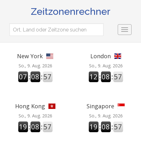
Zeitzonenrechner
Toggl
naviga
New York
London
So., 9. Aug. 2026
So., 9. Aug. 2026
07
:
08
:
57
12
:
08
:
57
Hong Kong
Singapore
So., 9. Aug. 2026
So., 9. Aug. 2026
19
:
08
:
57
19
:
08
:
57