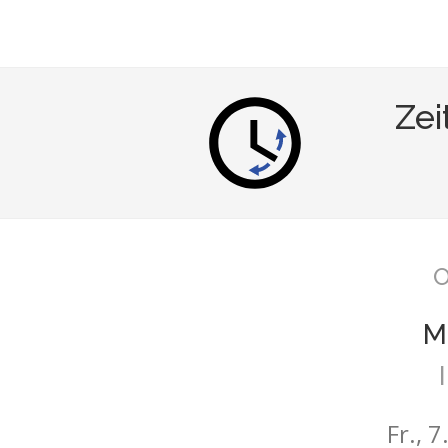
Zei
O
M
Fr., 