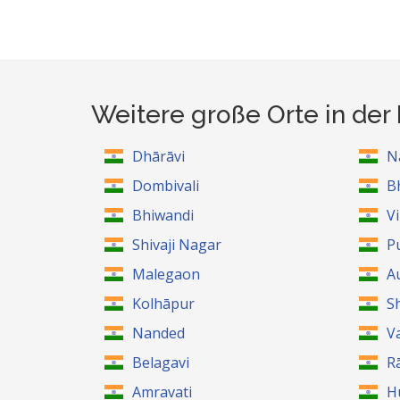
Weitere große Orte in de
Dhārāvi
N
Dombivali
B
Bhiwandi
V
Shivaji Nagar
P
Malegaon
A
Kolhāpur
S
Nanded
V
Belagavi
R
Amravati
H