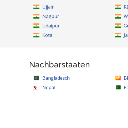
Ujjain
R
Nagpur
W
Udaipur
G
Kota
J
Nachbarstaaten
Bangladesch
B
Nepal
P