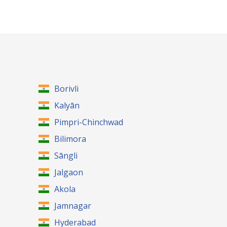
Borivli
Kalyān
Pimpri-Chinchwad
Bilimora
Sāngli
Jalgaon
Akola
Jamnagar
Hyderabad