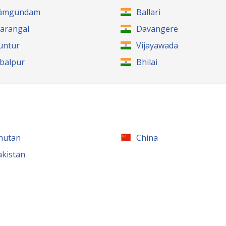
āmgundam
Ballari
arangal
Davangere
untur
Vijayawada
abalpur
Bhilai
hutan
China
akistan