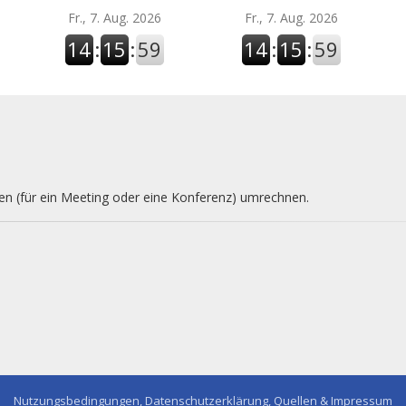
Fr., 7. Aug. 2026
Fr., 7. Aug. 2026
14
:
15
:
59
14
:
15
:
59
nen (für ein Meeting oder eine Konferenz) umrechnen.
Nutzungsbedingungen, Datenschutzerklärung, Quellen & Impressum