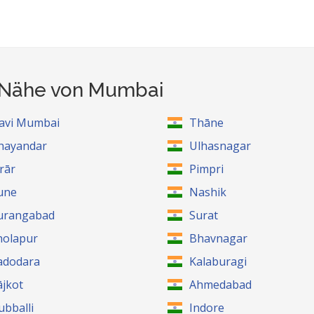
r Nähe von Mumbai
avi Mumbai
Thāne
hayandar
Ulhasnagar
irār
Pimpri
une
Nashik
urangabad
Surat
holapur
Bhavnagar
adodara
Kalaburagi
ājkot
Ahmedabad
ubballi
Indore