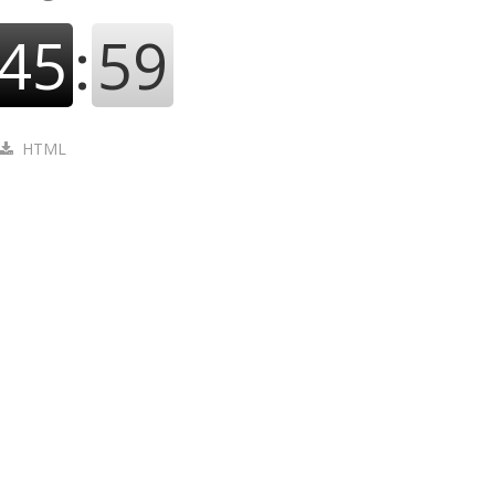
45
:
59
HTML