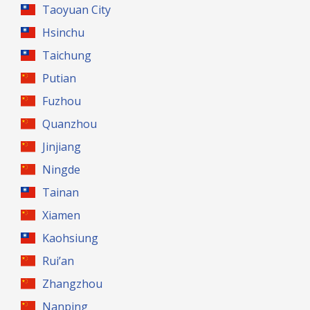
Taoyuan City
Hsinchu
Taichung
Putian
Fuzhou
Quanzhou
Jinjiang
Ningde
Tainan
Xiamen
Kaohsiung
Rui’an
Zhangzhou
Nanping