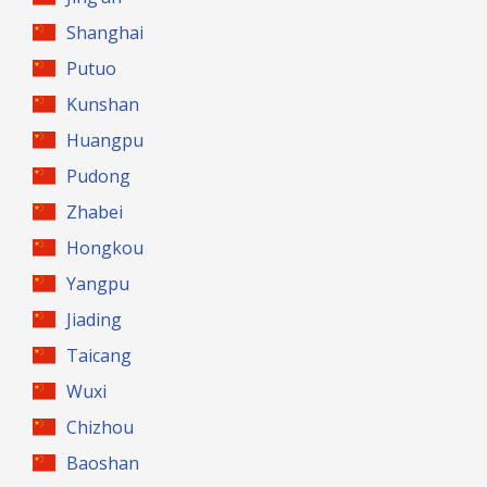
Shanghai
Putuo
Kunshan
Huangpu
Pudong
Zhabei
Hongkou
Yangpu
Jiading
Taicang
Wuxi
Chizhou
Baoshan