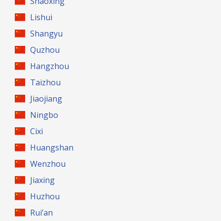
Shaoxing
Lishui
Shangyu
Quzhou
Hangzhou
Taizhou
Jiaojiang
Ningbo
Cixi
Huangshan
Wenzhou
Jiaxing
Huzhou
Rui’an