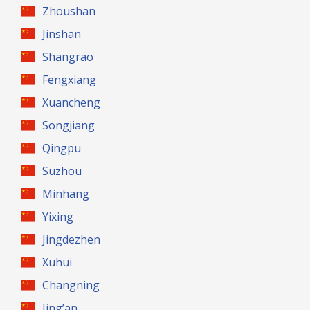
Zhoushan
Jinshan
Shangrao
Fengxiang
Xuancheng
Songjiang
Qingpu
Suzhou
Minhang
Yixing
Jingdezhen
Xuhui
Changning
Jing’an