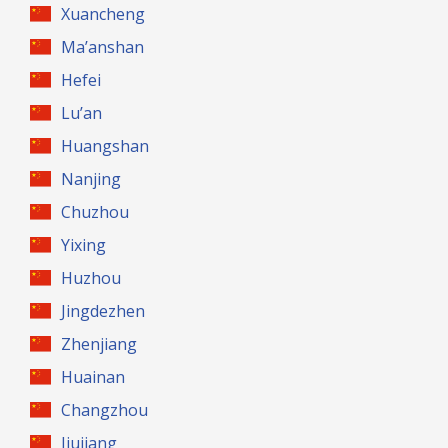
Xuancheng
Ma’anshan
Hefei
Lu’an
Huangshan
Nanjing
Chuzhou
Yixing
Huzhou
Jingdezhen
Zhenjiang
Huainan
Changzhou
Jiujiang