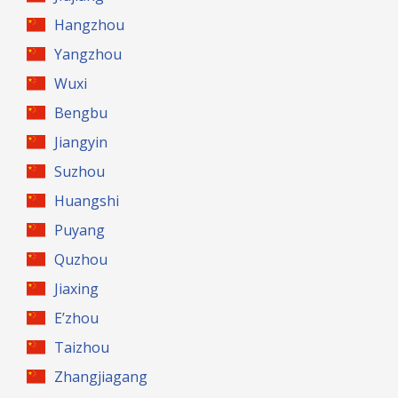
Hangzhou
Yangzhou
Wuxi
Bengbu
Jiangyin
Suzhou
Huangshi
Puyang
Quzhou
Jiaxing
E’zhou
Taizhou
Zhangjiagang