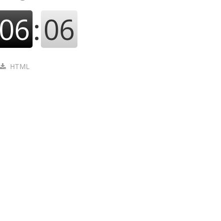
06
:
07
HTML