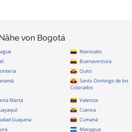
r Nähe von Bogotá
bagué
Manizales
li
Buenaventura
ontería
Quito
anamá
Santo Domingo de los
Colorados
anta Marta
Valencia
uayaquil
Cuenca
iudad Guayana
Cumaná
iura
Managua