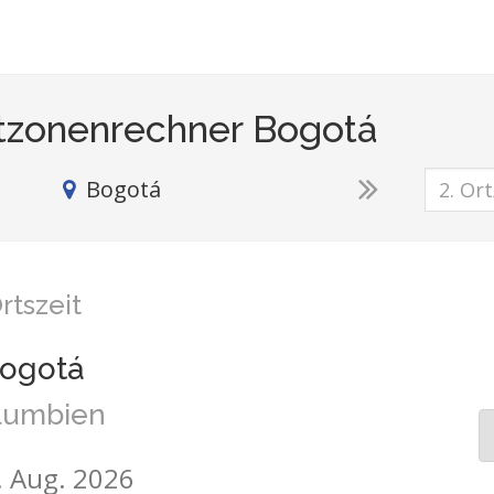
tzonenrechner Bogotá
Bogotá
rtszeit
ogotá
lumbien
8. Aug. 2026