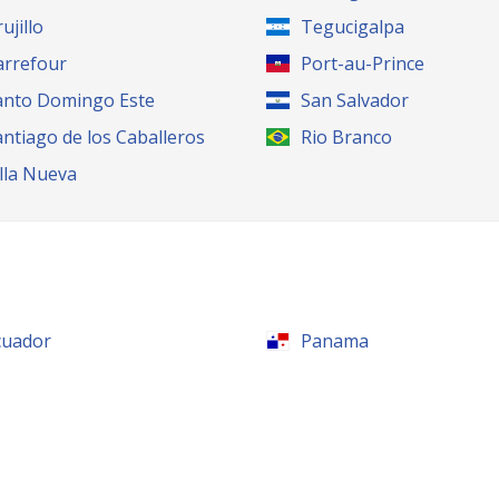
ujillo
Tegucigalpa
arrefour
Port-au-Prince
anto Domingo Este
San Salvador
antiago de los Caballeros
Rio Branco
illa Nueva
cuador
Panama