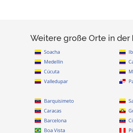
Weitere große Orte in de
Soacha
I
Medellín
Ca
Cúcuta
M
Valledupar
P
Barquisimeto
S
Caracas
G
Barcelona
C
Boa Vista
P