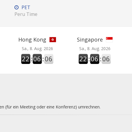
PET
Peru Time
Hong Kong
Singapore
Sa., 8. Aug. 2026
Sa., 8. Aug. 2026
22
:
06
:
07
22
:
06
:
07
nen (für ein Meeting oder eine Konferenz) umrechnen.