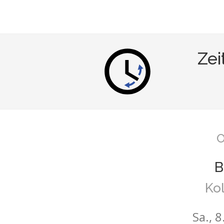
Zei
O
B
Ko
Sa., 