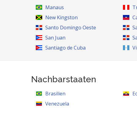
Manaus
Tr
New Kingston
C
Santo Domingo Oeste
S
San Juan
S
Santiago de Cuba
V
Nachbarstaaten
Brasilien
E
Venezuela