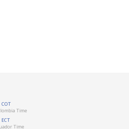
COT
lombia Time
ECT
uador Time