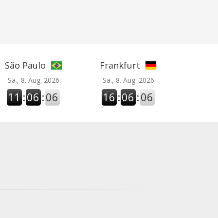
São Paulo
Frankfurt
Sa., 8. Aug. 2026
Sa., 8. Aug. 2026
11
:
06
:
07
16
:
06
:
07