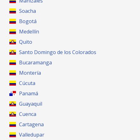
Manizales
Soacha
Bogotá
Medellín
Quito
Santo Domingo de los Colorados
Bucaramanga
Montería
Cúcuta
Panamá
Guayaquil
Cuenca
Cartagena
Valledupar