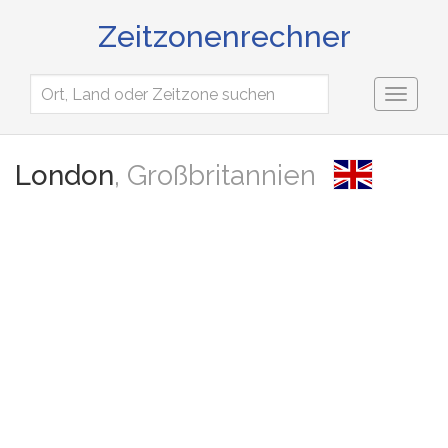
Zeitzonenrechner
Toggl
naviga
London
, Großbritannien