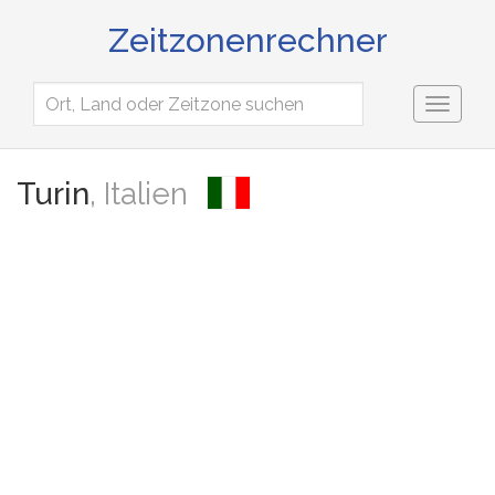
Zeitzonenrechner
Toggl
naviga
Turin
, Italien