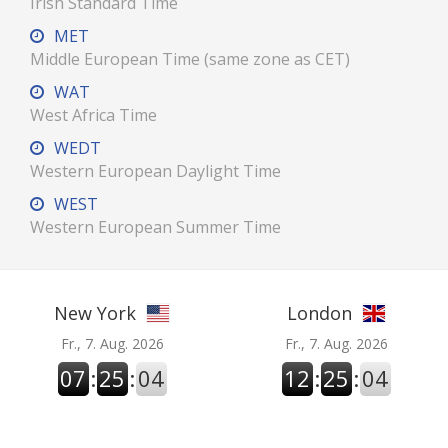
Irish Standard Time
MET
Middle European Time (same zone as CET)
WAT
West Africa Time
WEDT
Western European Daylight Time
WEST
Western European Summer Time
New York
London
Fr., 7. Aug. 2026
Fr., 7. Aug. 2026
07
:
25
:
04
12
:
25
:
04