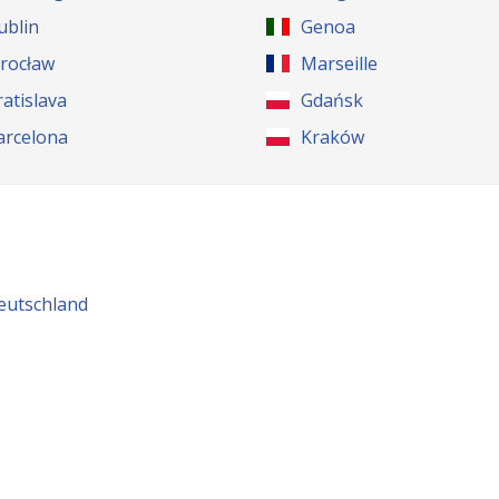
ublin
Genoa
rocław
Marseille
ratislava
Gdańsk
arcelona
Kraków
eutschland