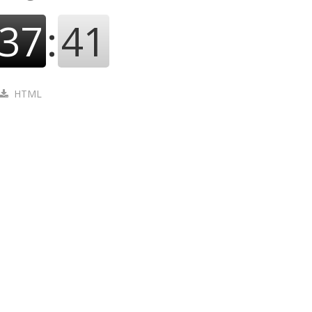
37
:
42
HTML