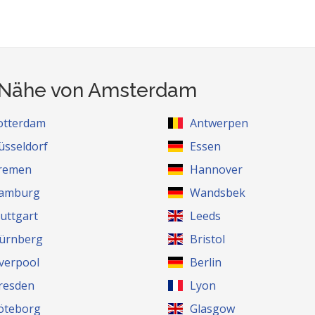
r Nähe von Amsterdam
otterdam
Antwerpen
üsseldorf
Essen
remen
Hannover
amburg
Wandsbek
tuttgart
Leeds
ürnberg
Bristol
iverpool
Berlin
resden
Lyon
öteborg
Glasgow