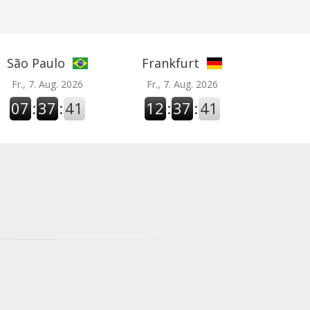
São Paulo
Frankfurt
Fr., 7. Aug. 2026
Fr., 7. Aug. 2026
07
:
37
:
42
12
:
37
:
42