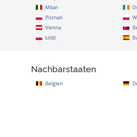
Milan
D
Poznań
W
Vienna
B
Łódź
B
Nachbarstaaten
Belgien
D