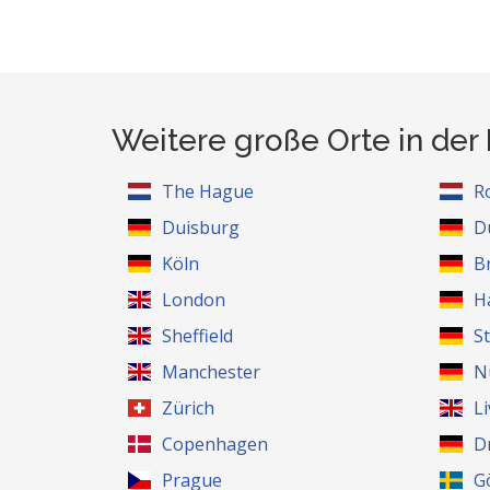
Weitere große Orte in de
The Hague
R
Duisburg
D
Köln
B
London
H
Sheffield
S
Manchester
N
Zürich
L
Copenhagen
D
Prague
G