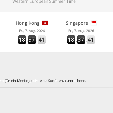
Western European Summer Time
Hong Kong
Singapore
Fr., 7. Aug. 2026
Fr., 7. Aug. 2026
18
:
37
:
42
18
:
37
:
42
nen (für ein Meeting oder eine Konferenz) umrechnen.