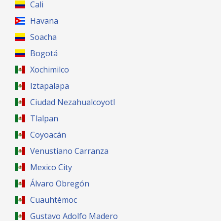
Cali
Havana
Soacha
Bogotá
Xochimilco
Iztapalapa
Ciudad Nezahualcoyotl
Tlalpan
Coyoacán
Venustiano Carranza
Mexico City
Álvaro Obregón
Cuauhtémoc
Gustavo Adolfo Madero