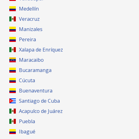
Medellín
Veracruz
Manizales
Pereira
Xalapa de Enríquez
Maracaibo
Bucaramanga
Cúcuta
Buenaventura
Santiago de Cuba
Acapulco de Juárez
Puebla
Ibagué