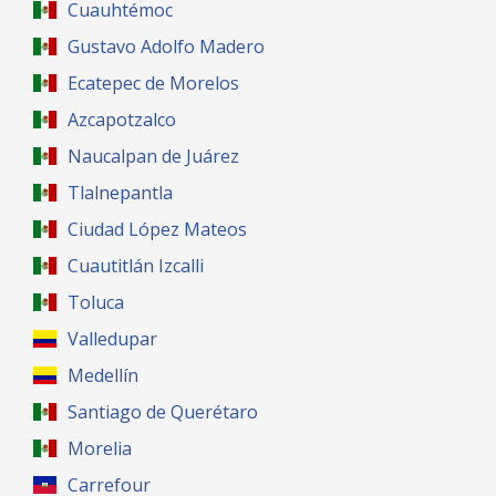
Cuauhtémoc
Gustavo Adolfo Madero
Ecatepec de Morelos
Azcapotzalco
Naucalpan de Juárez
Tlalnepantla
Ciudad López Mateos
Cuautitlán Izcalli
Toluca
Valledupar
Medellín
Santiago de Querétaro
Morelia
Carrefour