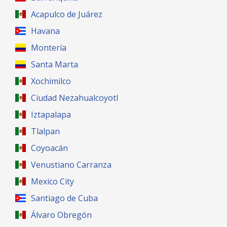
Acapulco de Juárez
Havana
Montería
Santa Marta
Xochimilco
Ciudad Nezahualcoyotl
Iztapalapa
Tlalpan
Coyoacán
Venustiano Carranza
Mexico City
Santiago de Cuba
Álvaro Obregón