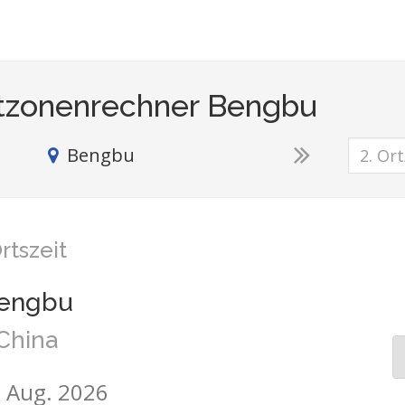
tzonenrechner Bengbu
Bengbu
rtszeit
engbu
China
7. Aug. 2026