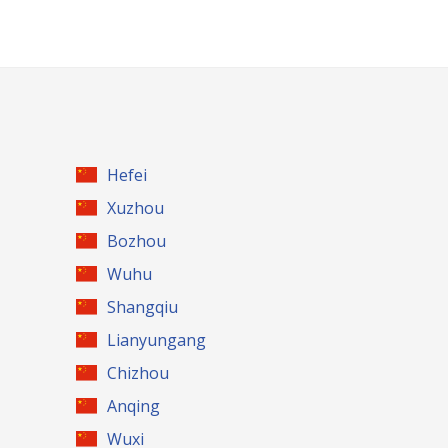
Hefei
Xuzhou
Bozhou
Wuhu
Shangqiu
Lianyungang
Chizhou
Anqing
Wuxi