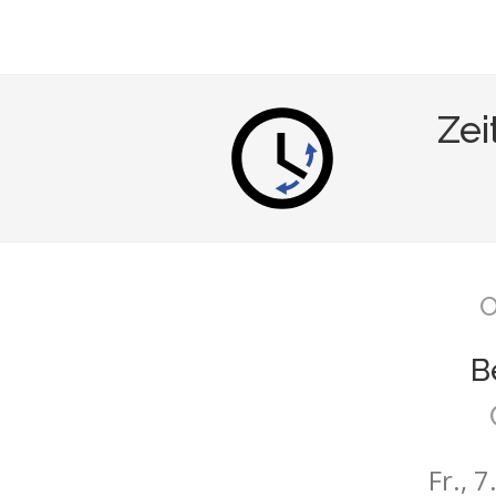
Zei
O
B
Fr., 