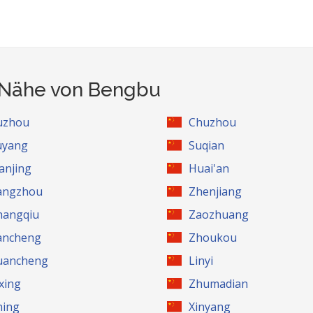
r Nähe von Bengbu
uzhou
Chuzhou
uyang
Suqian
anjing
Huai'an
angzhou
Zhenjiang
hangqiu
Zaozhuang
ancheng
Zhoukou
uancheng
Linyi
ixing
Zhumadian
ning
Xinyang