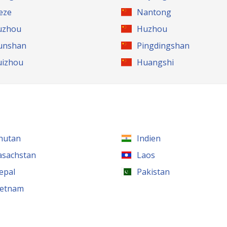
eze
Nantong
uzhou
Huzhou
unshan
Pingdingshan
uizhou
Huangshi
hutan
Indien
asachstan
Laos
epal
Pakistan
ietnam