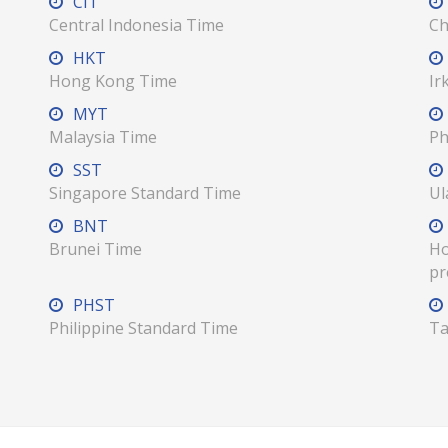
CIT
Central Indonesia Time
Ch
HKT
Hong Kong Time
Ir
MYT
Malaysia Time
Ph
SST
Singapore Standard Time
Ul
BNT
Brunei Time
Ho
pr
PHST
Philippine Standard Time
Ta