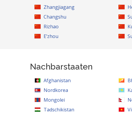
Zhangjiagang
H
Changshu
S
Rizhao
K
E’zhou
S
Nachbarstaaten
Afghanistan
B
Nordkorea
K
Mongolei
N
Tadschikistan
V