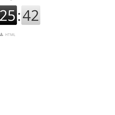
25
:
43
HTML