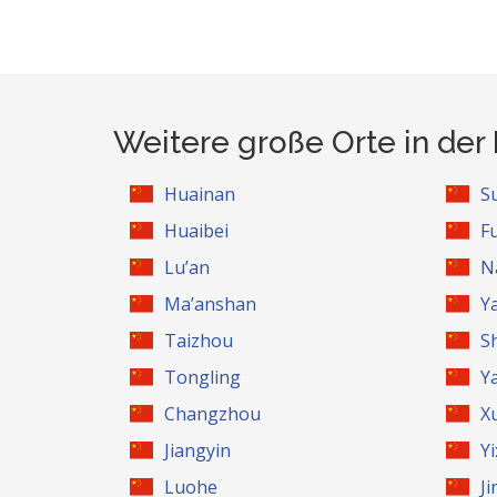
Weitere große Orte in de
Huainan
S
Huaibei
F
Lu’an
N
Ma’anshan
Y
Taizhou
S
Tongling
Y
Changzhou
X
Jiangyin
Y
Luohe
Ji