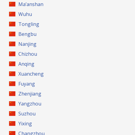
Ma’anshan
Wuhu
Tongling
Bengbu
Nanjing
Chizhou
Anqing
Xuancheng
Fuyang
Zhenjiang
Yangzhou
Suzhou
Yixing
Changzhou