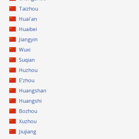
Taizhou
Huai'an
Huaibei
Jiangyin
Wuxi
Suqian
Huzhou
E’zhou
Huangshan
Huangshi
Bozhou
Xuzhou
Jiujiang