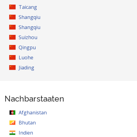
Taicang
Shangqiu
Shangqiu
Suizhou
Qingpu
Luohe
Jiading
Nachbarstaaten
Afghanistan
Bhutan
Indien