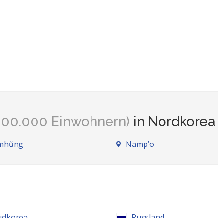
 400.000 Einwohnern)
in Nordkorea
mhŭng
Namp’o
üdkorea
Russland