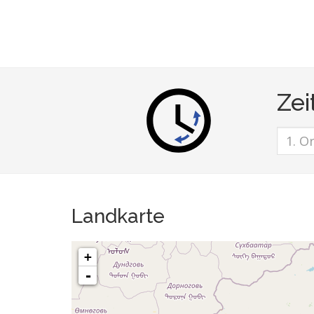
Zei
Landkarte
+
-