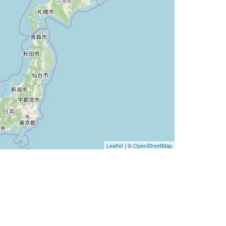
Leaflet
| ©
OpenStreetMap