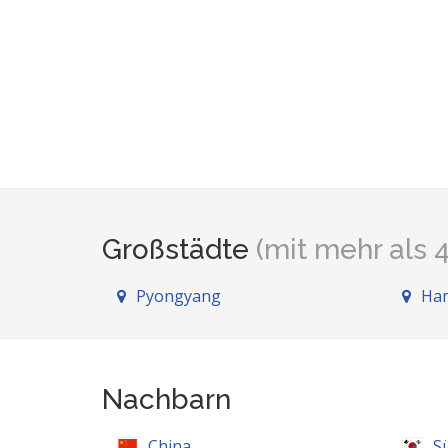
Großstädte
(mit mehr als
Pyongyang
Ha
Nachbarn
China
S