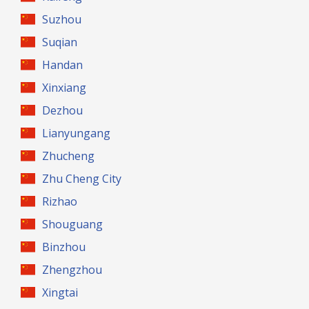
Suzhou
Suqian
Handan
Xinxiang
Dezhou
Lianyungang
Zhucheng
Zhu Cheng City
Rizhao
Shouguang
Binzhou
Zhengzhou
Xingtai