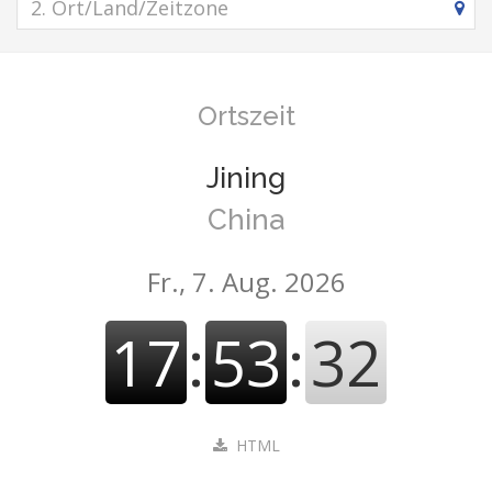
Ortszeit
Jining
China
Fr., 7. Aug. 2026
17
:
53
:
32
HTML