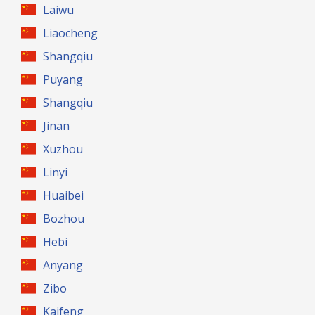
Laiwu
Liaocheng
Shangqiu
Puyang
Shangqiu
Jinan
Xuzhou
Linyi
Huaibei
Bozhou
Hebi
Anyang
Zibo
Kaifeng