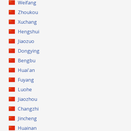
Weifang
Zhoukou
Xuchang
Hengshui
Jiaozuo
Dongying
Bengbu
Huai'an
Fuyang
Luohe
Jiaozhou
Changzhi
Jincheng
Huainan