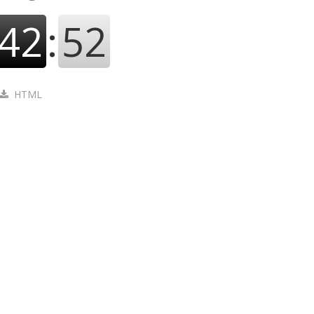
42
:
53
HTML