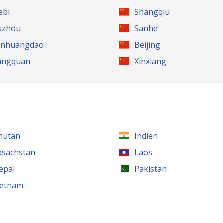
ebi
Shangqiu
uzhou
Sanhe
inhuangdao
Beijing
angquan
Xinxiang
hutan
Indien
asachstan
Laos
epal
Pakistan
ietnam