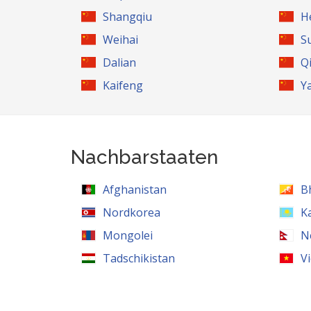
Shangqiu
H
Weihai
S
Dalian
Q
Kaifeng
Y
Nachbarstaaten
Afghanistan
B
Nordkorea
K
Mongolei
N
Tadschikistan
V