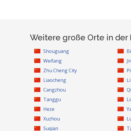
Weitere große Orte in der
Shouguang
B
Weifang
J
Zhu Cheng City
P
Liaocheng
Li
Cangzhou
Q
Tanggu
L
Heze
Y
Xuzhou
L
Suqian
T