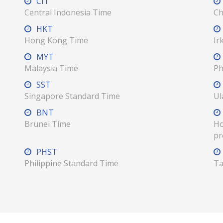
CIT
Central Indonesia Time
Ch
HKT
Hong Kong Time
Ir
MYT
Malaysia Time
Ph
SST
Singapore Standard Time
Ul
BNT
Brunei Time
Ho
pr
PHST
Philippine Standard Time
Ta