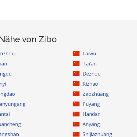
 Nähe von Zibo
inzhou
Laiwu
inan
Tai’an
ingdu
Dezhou
nyi
Rizhao
ingdao
Zaozhuang
ianyungang
Puyang
antai
Handan
uancheng
Anyang
angshan
Shijiazhuang