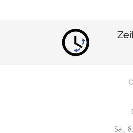
Zei
O
Sa., 