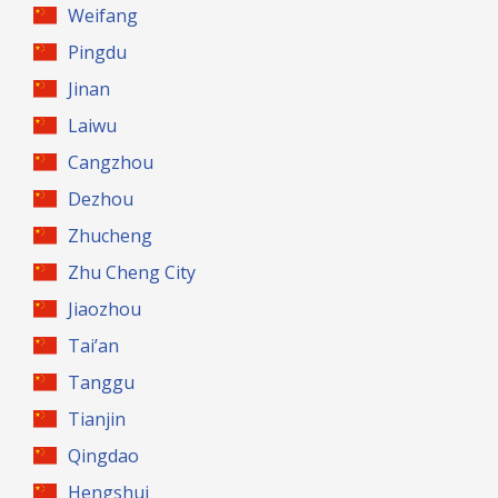
Weifang
Pingdu
Jinan
Laiwu
Cangzhou
Dezhou
Zhucheng
Zhu Cheng City
Jiaozhou
Tai’an
Tanggu
Tianjin
Qingdao
Hengshui