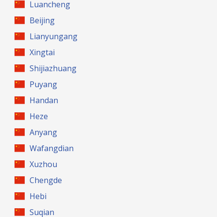
Luancheng
Beijing
Lianyungang
Xingtai
Shijiazhuang
Puyang
Handan
Heze
Anyang
Wafangdian
Xuzhou
Chengde
Hebi
Suqian