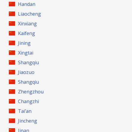
Handan
Liaocheng
Xinxiang
Kaifeng
Jining
Xingtai
Shangqiu
Jiaozuo
Shangqiu
Zhengzhou
Changzhi
Tai’an
Jincheng
Jinan