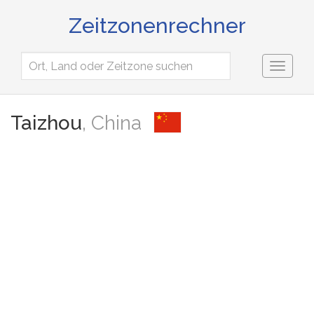
Zeitzonenrechner
Toggl
naviga
Taizhou
, China