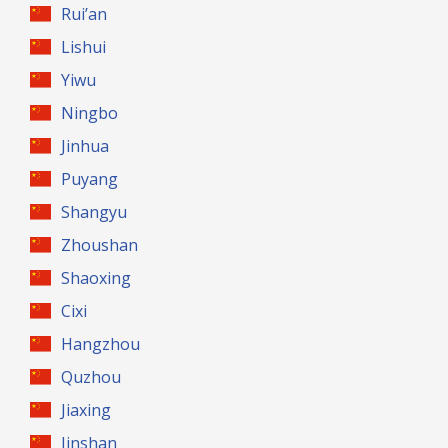
Rui’an
Lishui
Yiwu
Ningbo
Jinhua
Puyang
Shangyu
Zhoushan
Shaoxing
Cixi
Hangzhou
Quzhou
Jiaxing
Jinshan