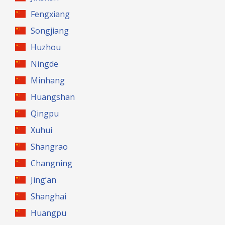
Fengxiang
Songjiang
Huzhou
Ningde
Minhang
Huangshan
Qingpu
Xuhui
Shangrao
Changning
Jing’an
Shanghai
Huangpu