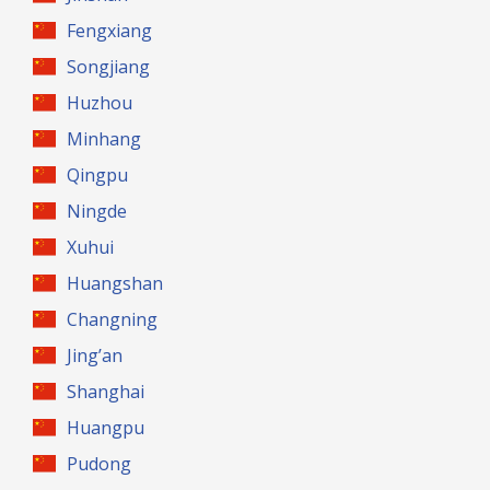
Fengxiang
Songjiang
Huzhou
Minhang
Qingpu
Ningde
Xuhui
Huangshan
Changning
Jing’an
Shanghai
Huangpu
Pudong