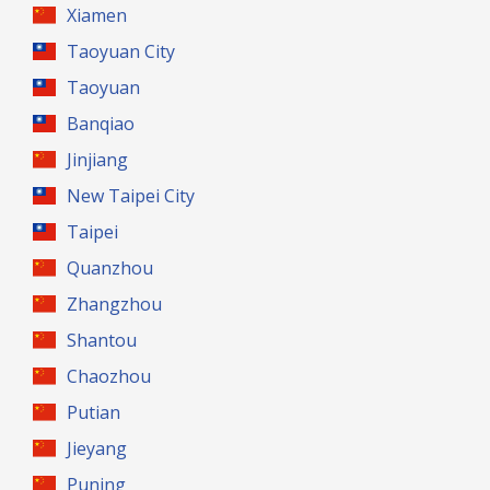
Xiamen
Taoyuan City
Taoyuan
Banqiao
Jinjiang
New Taipei City
Taipei
Quanzhou
Zhangzhou
Shantou
Chaozhou
Putian
Jieyang
Puning