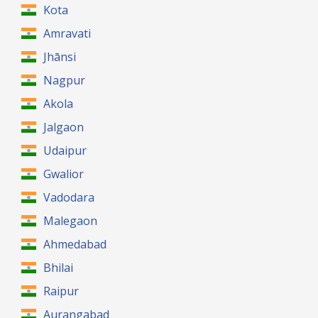
Kota
Amravati
Jhānsi
Nagpur
Akola
Jalgaon
Udaipur
Gwalior
Vadodara
Malegaon
Ahmedabad
Bhilai
Raipur
Aurangabad