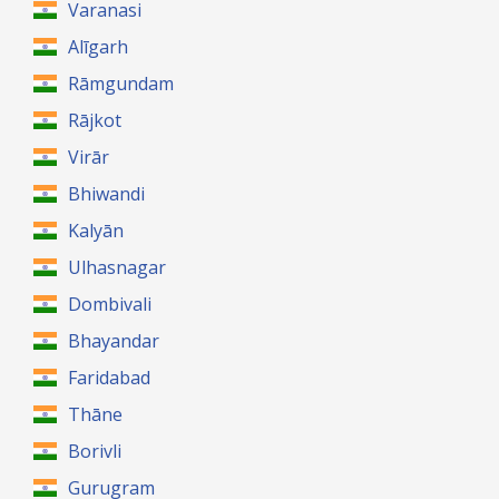
Varanasi
Alīgarh
Rāmgundam
Rājkot
Virār
Bhiwandi
Kalyān
Ulhasnagar
Dombivali
Bhayandar
Faridabad
Thāne
Borivli
Gurugram