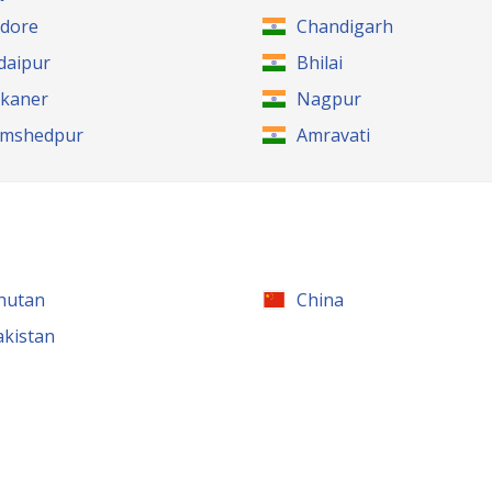
ndore
Chandigarh
daipur
Bhilai
ikaner
Nagpur
amshedpur
Amravati
hutan
China
akistan