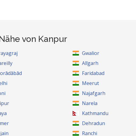
 Nähe von Kanpur
rayagraj
Gwalior
reilly
Alīgarh
orādābād
Faridabad
elhi
Meerut
oni
Najafgarh
aipur
Narela
aya
Kathmandu
jmer
Dehradun
jain
Ranchi