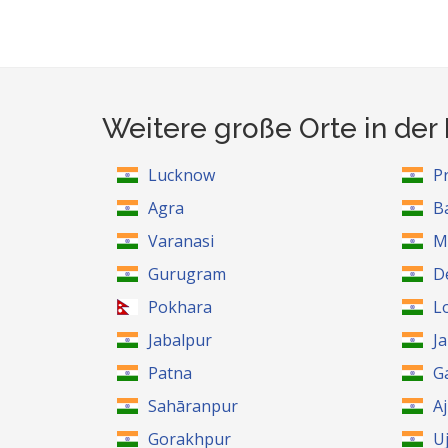
Weitere große Orte in der
Lucknow
P
Agra
Ba
Varanasi
M
Gurugram
D
Pokhara
L
Jabalpur
J
Patna
G
Sahāranpur
A
Gorakhpur
Uj