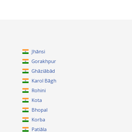
Jhānsi
Gorakhpur
Ghāziābād
Karol Bāgh
Rohini
Kota
Bhopal
Korba
Patiāla