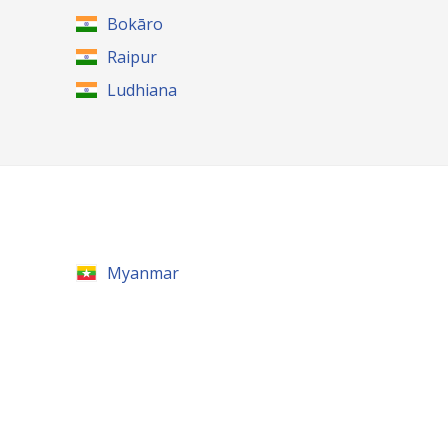
Bokāro
Raipur
Ludhiana
Myanmar