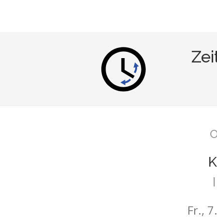
Zei
O
K
Fr., 