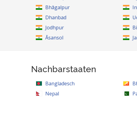
Bhāgalpur
I
Dhanbad
U
Jodhpur
B
Āsansol
J
Nachbarstaaten
Bangladesch
B
Nepal
P