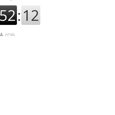
52
:
13
HTML