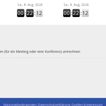
Sa., 8. Aug. 2026
Sa., 8. Aug. 2026
00
:
22
:
13
00
:
22
:
13
nen (für ein Meeting oder eine Konferenz) umrechnen.
Nutzungsbedingungen, Datenschutzerklärung, Quellen & Impressum