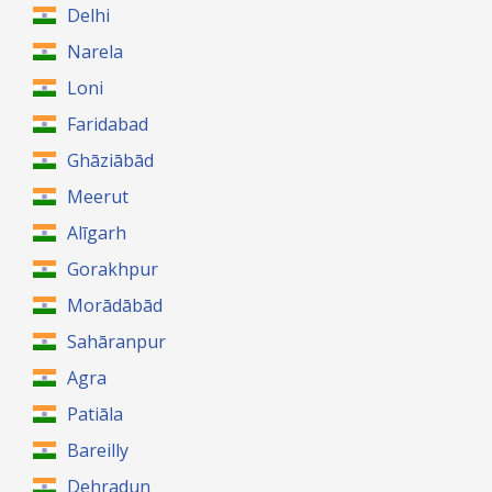
Delhi
Narela
Loni
Faridabad
Ghāziābād
Meerut
Alīgarh
Gorakhpur
Morādābād
Sahāranpur
Agra
Patiāla
Bareilly
Dehradun