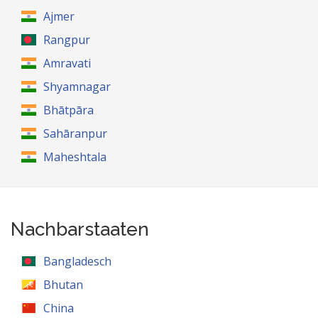
Ajmer
Rangpur
Amravati
Shyamnagar
Bhātpāra
Sahāranpur
Maheshtala
Nachbarstaaten
Bangladesch
Bhutan
China