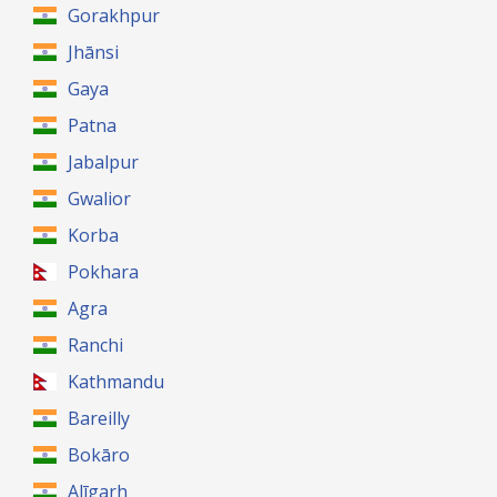
Gorakhpur
Jhānsi
Gaya
Patna
Jabalpur
Gwalior
Korba
Pokhara
Agra
Ranchi
Kathmandu
Bareilly
Bokāro
Alīgarh