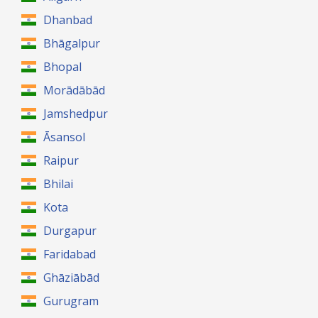
Dhanbad
Bhāgalpur
Bhopal
Morādābād
Jamshedpur
Āsansol
Raipur
Bhilai
Kota
Durgapur
Faridabad
Ghāziābād
Gurugram