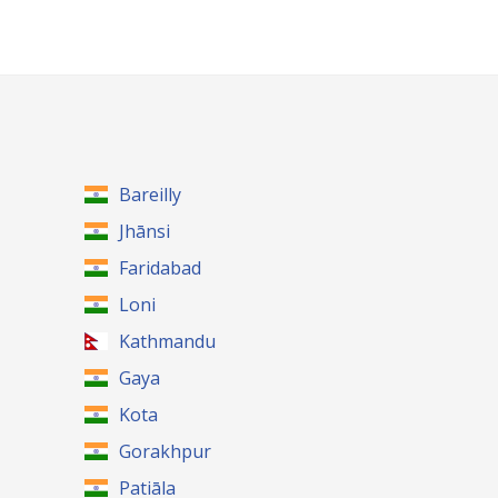
Bareilly
Jhānsi
Faridabad
Loni
Kathmandu
Gaya
Kota
Gorakhpur
Patiāla