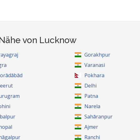
r Nähe von Lucknow
rayagraj
Gorakhpur
gra
Varanasi
orādābād
Pokhara
eerut
Delhi
urugram
Patna
ohini
Narela
abalpur
Sahāranpur
hopal
Ajmer
hāgalpur
Ranchi