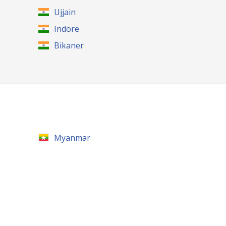
Ujjain
Indore
Bikaner
Myanmar