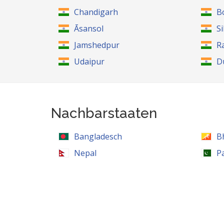
Chandigarh
B
Āsansol
Si
Jamshedpur
R
Udaipur
D
Nachbarstaaten
Bangladesch
B
Nepal
P