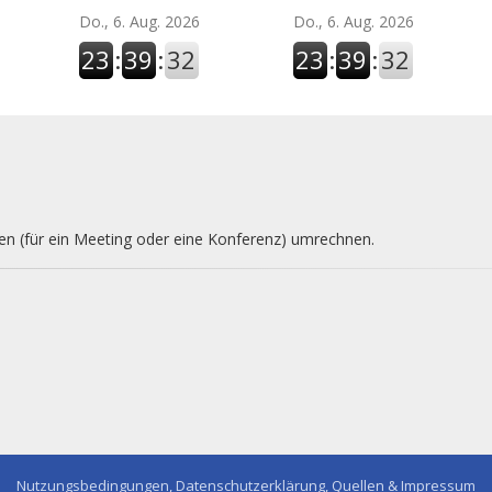
Do., 6. Aug. 2026
Do., 6. Aug. 2026
23
:
39
:
33
23
:
39
:
33
nen (für ein Meeting oder eine Konferenz) umrechnen.
Nutzungsbedingungen, Datenschutzerklärung, Quellen & Impressum