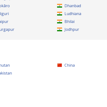
okāro
Dhanbad
liguri
Ludhiana
aipur
Bhilai
urgapur
Jodhpur
hutan
China
akistan