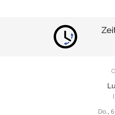
Zei
O
L
Do., 