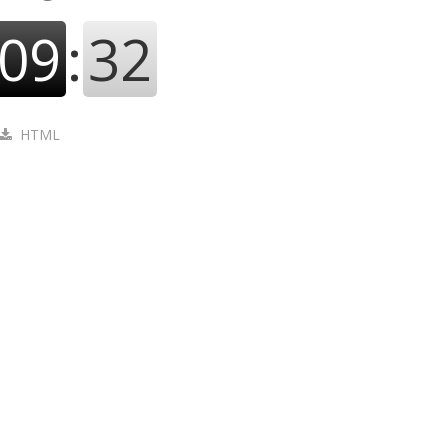
09
:
33
HTML