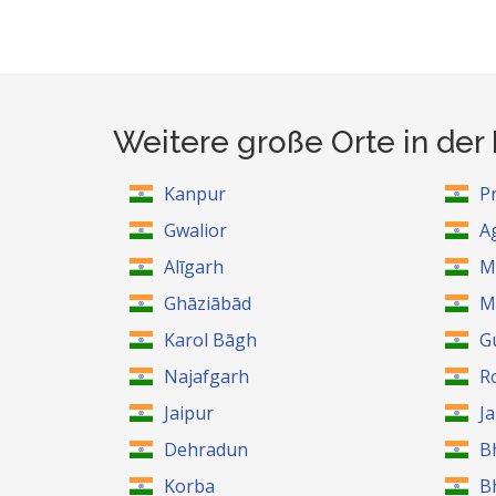
Weitere große Orte in de
Kanpur
P
Gwalior
A
Alīgarh
M
Ghāziābād
M
Karol Bāgh
G
Najafgarh
R
Jaipur
J
Dehradun
B
Korba
B