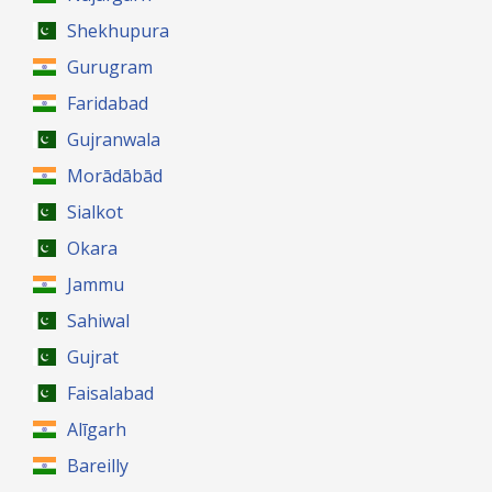
Shekhupura
Gurugram
Faridabad
Gujranwala
Morādābād
Sialkot
Okara
Jammu
Sahiwal
Gujrat
Faisalabad
Alīgarh
Bareilly