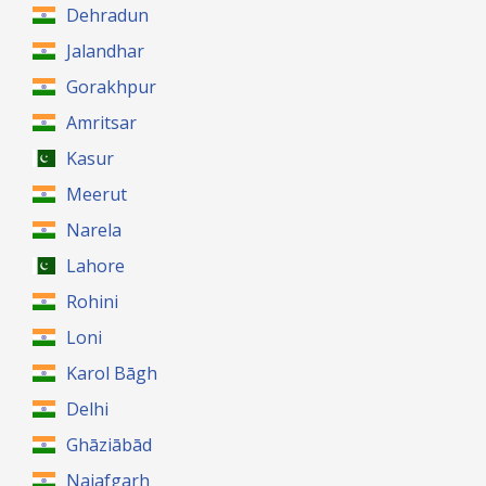
Dehradun
Jalandhar
Gorakhpur
Amritsar
Kasur
Meerut
Narela
Lahore
Rohini
Loni
Karol Bāgh
Delhi
Ghāziābād
Najafgarh