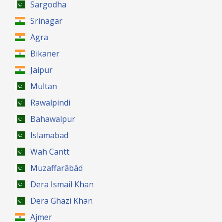
Sargodha
Srinagar
Agra
Bikaner
Jaipur
Multan
Rawalpindi
Bahawalpur
Islamabad
Wah Cantt
Muzaffarābād
Dera Ismail Khan
Dera Ghazi Khan
Ajmer