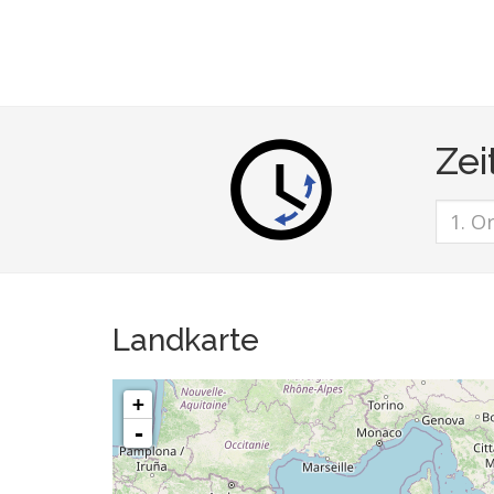
Zei
Landkarte
+
-