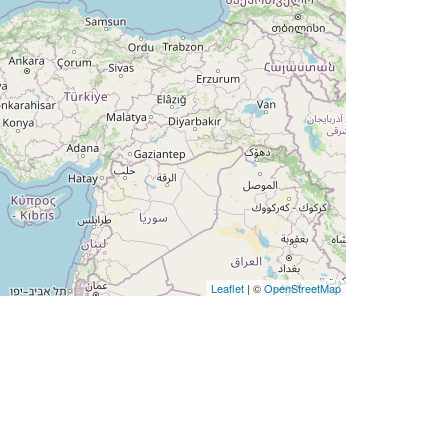
Leaflet
| ©
OpenStreetMap