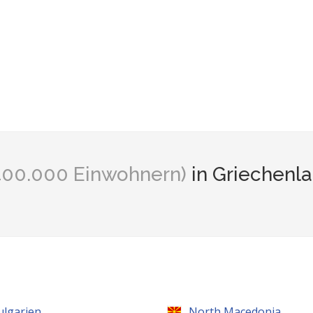
 400.000 Einwohnern)
in Griechenl
ulgarien
North Macedonia