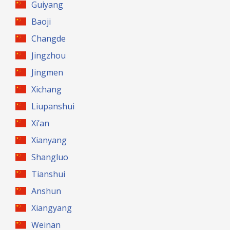
Guiyang
Baoji
Changde
Jingzhou
Jingmen
Xichang
Liupanshui
Xi’an
Xianyang
Shangluo
Tianshui
Anshun
Xiangyang
Weinan