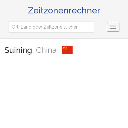
Zeitzonenrechner
Toggl
naviga
Suining
, China