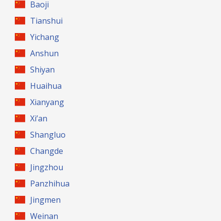
Baoji
Tianshui
Yichang
Anshun
Shiyan
Huaihua
Xianyang
Xi’an
Shangluo
Changde
Jingzhou
Panzhihua
Jingmen
Weinan