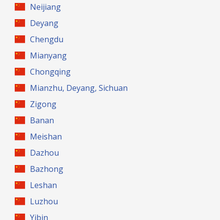
Neijiang
Deyang
Chengdu
Mianyang
Chongqing
Mianzhu, Deyang, Sichuan
Zigong
Banan
Meishan
Dazhou
Bazhong
Leshan
Luzhou
Yibin