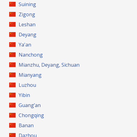
Suining
Zigong
Leshan
Deyang
Ya'an
Nanchong
Mianzhu, Deyang, Sichuan
Mianyang
Luzhou
Yibin
Guang’an
Chongqing
Banan
Dazhou