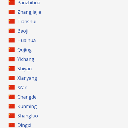
Panzhihua
Zhangjiajie
Tianshui
Baoji
Huaihua
Qujing
Yichang
Shiyan
Xianyang
Xi’an
Changde
Kunming
Shangluo
Dingxi