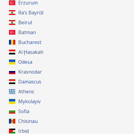
Erzurum
Ra’s Bayrūt
Beirut
Batman
Bucharest
Al Ḩasakah
Odesa
Krasnodar
Damascus
Athens
Mykolayiv
Sofia
Chisinau
Irbid