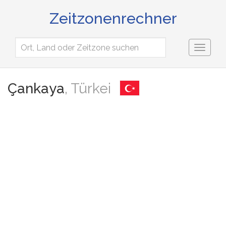
Zeitzonenrechner
Toggl
naviga
Çankaya
, Türkei