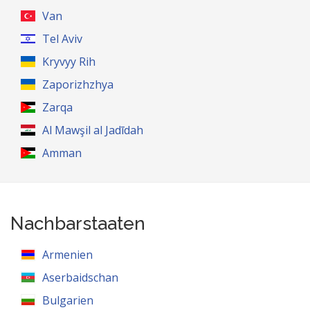
Van
Tel Aviv
Kryvyy Rih
Zaporizhzhya
Zarqa
Al Mawşil al Jadīdah
Amman
Nachbarstaaten
Armenien
Aserbaidschan
Bulgarien