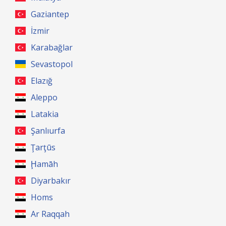
Gaziantep
İzmir
Karabağlar
Sevastopol
Elazığ
Aleppo
Latakia
Şanlıurfa
Ţarţūs
Ḩamāh
Diyarbakır
Homs
Ar Raqqah