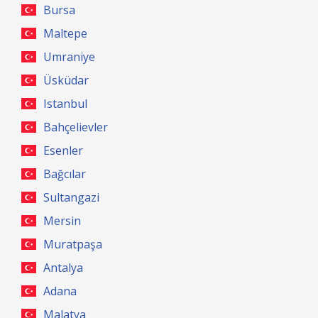
Bursa
Maltepe
Umraniye
Üsküdar
Istanbul
Bahçelievler
Esenler
Bağcılar
Sultangazi
Mersin
Muratpaşa
Antalya
Adana
Malatya