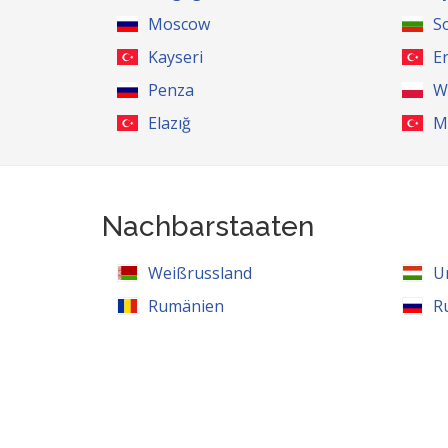
Moscow
S
Kayseri
E
Penza
W
Elazığ
M
Nachbarstaaten
Weißrussland
U
Rumänien
R