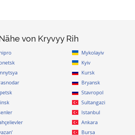
 Nähe von Kryvyy Rih
nipro
Mykolayiv
onetsk
Kyiv
innytsya
Kursk
rasnodar
Bryansk
ipetsk
Stavropol
insk
Sultangazi
senler
Istanbul
ahçelievler
Ankara
yazan’
Bursa