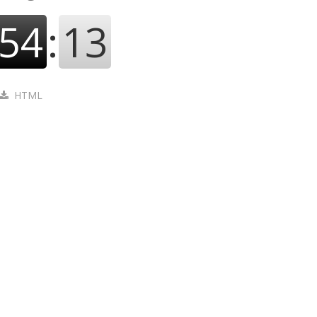
54
:
14
HTML