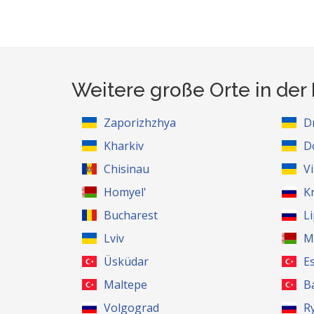
Weitere große Orte in der
Zaporizhzhya
D
Kharkiv
D
Chisinau
V
Homyel'
K
Bucharest
L
Lviv
M
Üsküdar
E
Maltepe
B
Volgograd
R