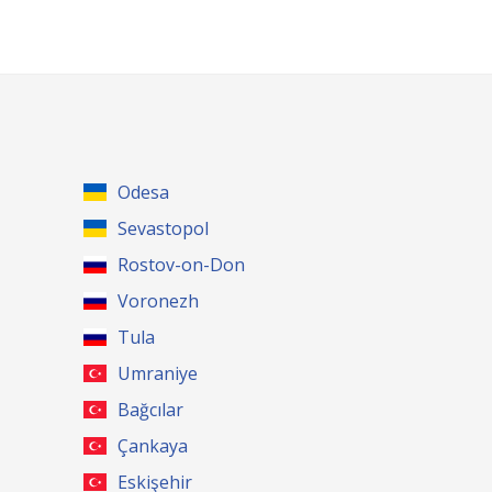
Odesa
Sevastopol
Rostov-on-Don
Voronezh
Tula
Umraniye
Bağcılar
Çankaya
Eskişehir