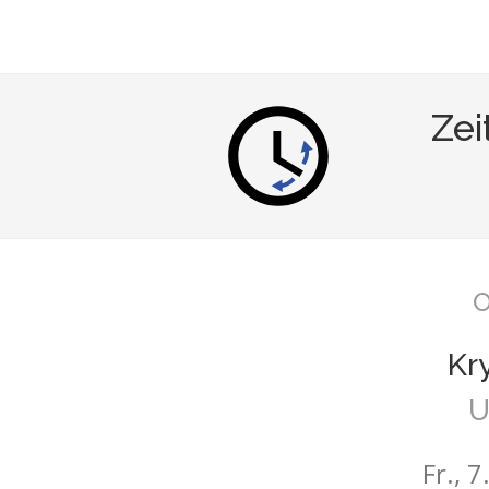
Zei
O
Kr
U
Fr., 