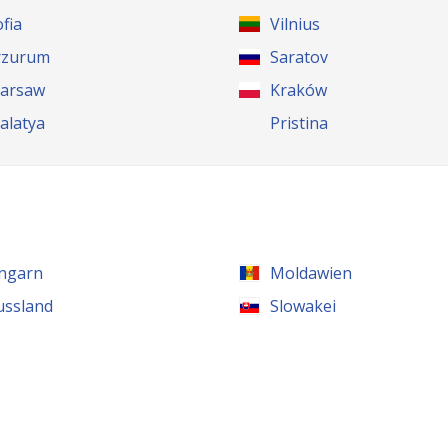
ofia
Vilnius
rzurum
Saratov
arsaw
Kraków
alatya
Pristina
ngarn
Moldawien
ussland
Slowakei