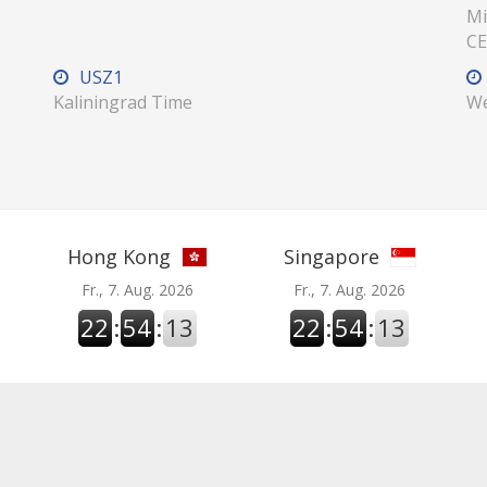
Mi
CE
USZ1
Kaliningrad Time
We
Hong Kong
Singapore
Fr., 7. Aug. 2026
Fr., 7. Aug. 2026
22
:
54
:
14
22
:
54
:
14