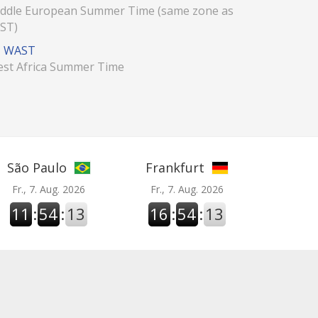
ddle European Summer Time (same zone as
ST)
WAST
st Africa Summer Time
São Paulo
Frankfurt
Fr., 7. Aug. 2026
Fr., 7. Aug. 2026
11
:
54
:
14
16
:
54
:
14