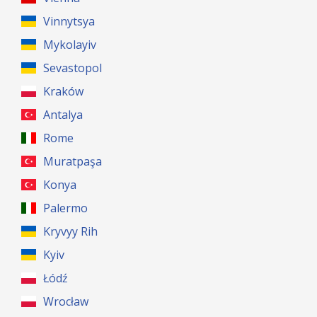
Vinnytsya
Mykolayiv
Sevastopol
Kraków
Antalya
Rome
Muratpaşa
Konya
Palermo
Kryvyy Rih
Kyiv
Łódź
Wrocław