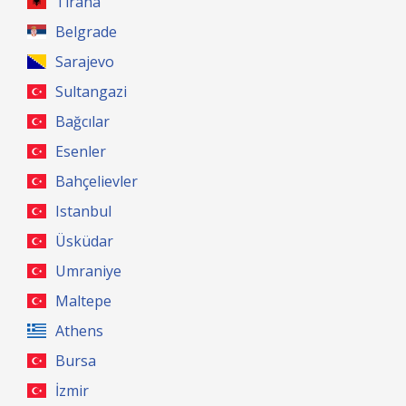
Tirana
Belgrade
Sarajevo
Sultangazi
Bağcılar
Esenler
Bahçelievler
Istanbul
Üsküdar
Umraniye
Maltepe
Athens
Bursa
İzmir