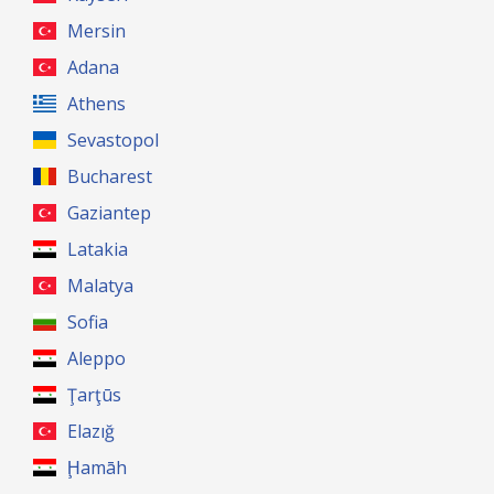
Mersin
Adana
Athens
Sevastopol
Bucharest
Gaziantep
Latakia
Malatya
Sofia
Aleppo
Ţarţūs
Elazığ
Ḩamāh