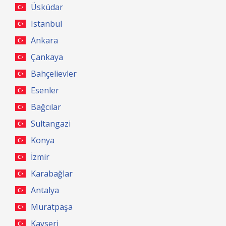
Üsküdar
Istanbul
Ankara
Çankaya
Bahçelievler
Esenler
Bağcılar
Sultangazi
Konya
İzmir
Karabağlar
Antalya
Muratpaşa
Kayseri