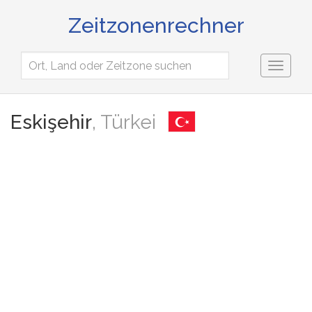
Zeitzonenrechner
Toggl
naviga
Eskişehir
, Türkei