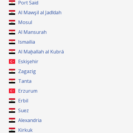
Port Said
Al Mawşil al Jadīdah
Mosul
Al Mansurah
Ismailia
Al Maḩallah al Kubrá
Eskişehir
Zagazig
Tanta
Erzurum
Erbil
Suez
Alexandria
Kirkuk