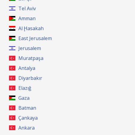
Tel Aviv
Amman
Al Ḩasakah
East Jerusalem
Jerusalem
Muratpaşa
Antalya
Diyarbakır
Elazığ
Gaza
Batman
Çankaya
Ankara