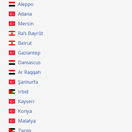
Aleppo
Adana
Mersin
Ra’s Bayrūt
Beirut
Gaziantep
Damascus
Ar Raqqah
Şanlıurfa
Irbid
Kayseri
Konya
Malatya
Zarqa