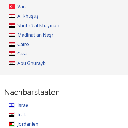
Van
Al Khuşūş
Shubrā al Khaymah
Madīnat an Naşr
Cairo
Giza
Abū Ghurayb
Nachbarstaaten
Israel
Irak
Jordanien