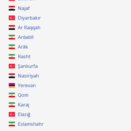
Najaf
Diyarbakır
Ar Raqqah
Ardabīl
Arāk
Rasht
Şanlıurfa
Nasiriyah
Yerevan
Qom
Karaj
Elazığ
Eslamshahr