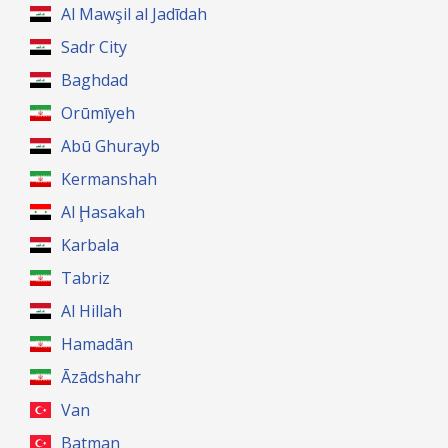
Al Mawşil al Jadīdah
Sadr City
Baghdad
Orūmīyeh
Abū Ghurayb
Kermanshah
Al Ḩasakah
Karbala
Tabriz
Al Hillah
Hamadān
Āzādshahr
Van
Batman