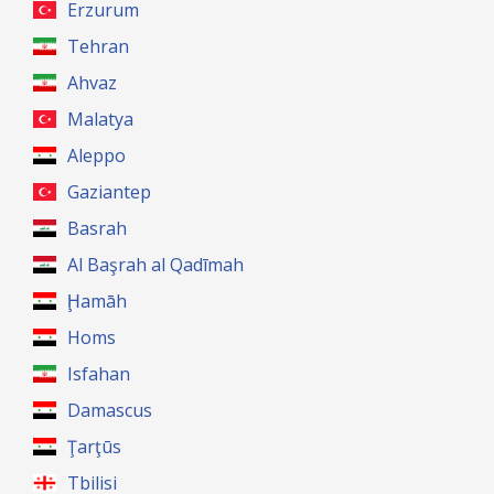
Erzurum
Tehran
Ahvaz
Malatya
Aleppo
Gaziantep
Basrah
Al Başrah al Qadīmah
Ḩamāh
Homs
Isfahan
Damascus
Ţarţūs
Tbilisi