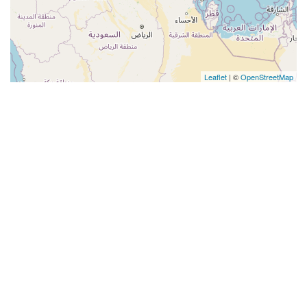
Leaflet
| ©
OpenStreetMap