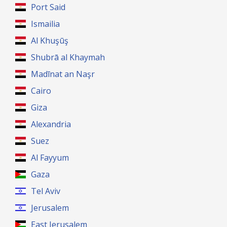
Port Said
Ismailia
Al Khuşūş
Shubrā al Khaymah
Madīnat an Naşr
Cairo
Giza
Alexandria
Suez
Al Fayyum
Gaza
Tel Aviv
Jerusalem
East Jerusalem