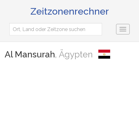
Zeitzonenrechner
Toggl
naviga
Al Mansurah
, Ägypten