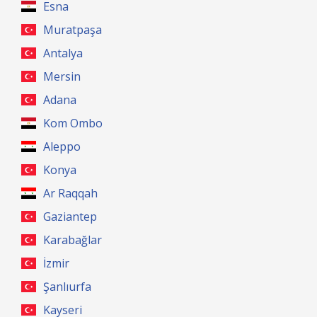
Esna
Muratpaşa
Antalya
Mersin
Adana
Kom Ombo
Aleppo
Konya
Ar Raqqah
Gaziantep
Karabağlar
İzmir
Şanlıurfa
Kayseri