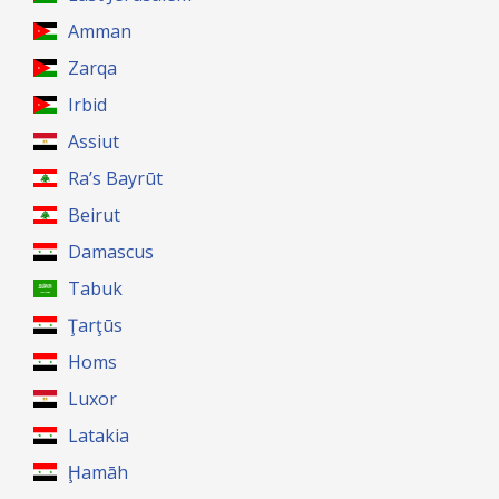
Amman
Zarqa
Irbid
Assiut
Ra’s Bayrūt
Beirut
Damascus
Tabuk
Ţarţūs
Homs
Luxor
Latakia
Ḩamāh