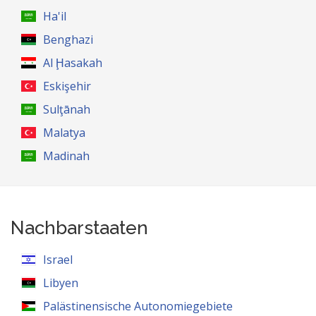
Ha'il
Benghazi
Al Ḩasakah
Eskişehir
Sulţānah
Malatya
Madinah
Nachbarstaaten
Israel
Libyen
Palästinensische Autonomiegebiete