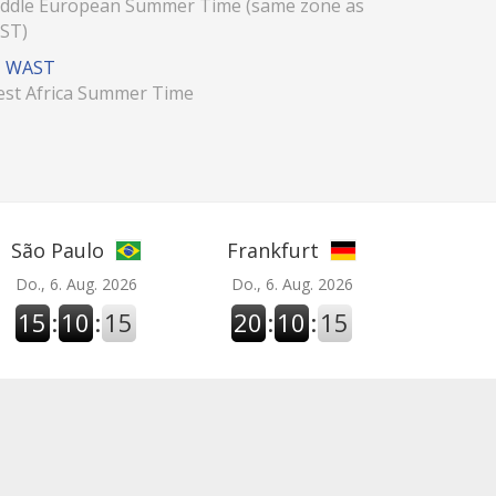
ddle European Summer Time (same zone as
ST)
WAST
st Africa Summer Time
São Paulo
Frankfurt
Do., 6. Aug. 2026
Do., 6. Aug. 2026
15
:
10
:
16
20
:
10
:
16