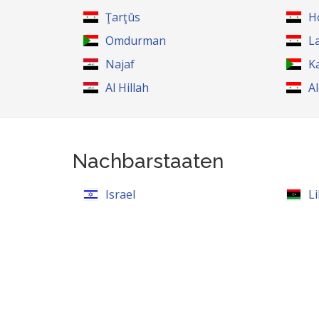
Ţarţūs
H
Omdurman
L
Najaf
K
Al Hillah
A
Nachbarstaaten
Israel
L