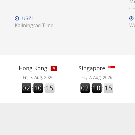
Mi
CE
USZ1
Kaliningrad Time
We
Hong Kong
Singapore
Fr., 7. Aug. 2026
Fr., 7. Aug. 2026
02
:
10
:
16
02
:
10
:
16