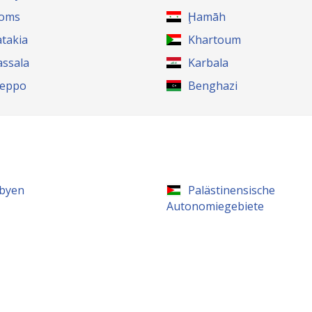
oms
Ḩamāh
atakia
Khartoum
assala
Karbala
leppo
Benghazi
ibyen
Palästinensische
Autonomiegebiete