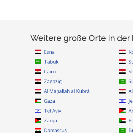
Weitere große Orte in der
Esna
K
Tabuk
S
Cairo
S
Zagazig
S
Al Maḩallah al Kubrá
A
Gaza
J
Tel Aviv
A
Zarqa
P
Damascus
B