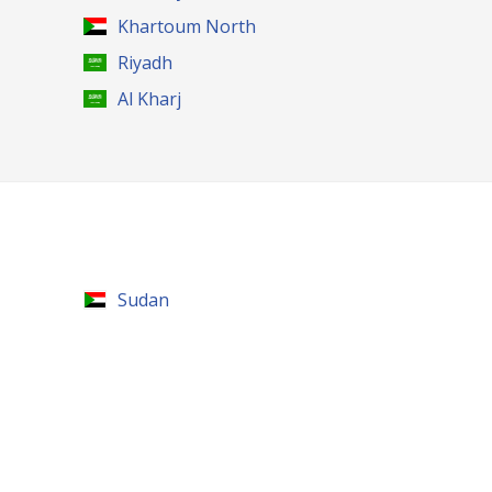
Khartoum North
Riyadh
Al Kharj
Sudan