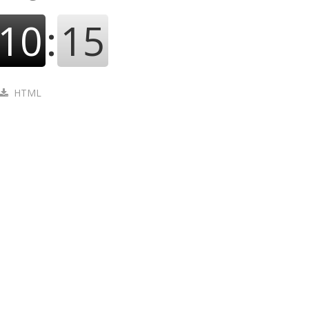
10
:
16
HTML