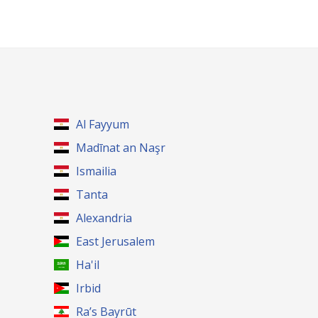
Al Fayyum
Madīnat an Naşr
Ismailia
Tanta
Alexandria
East Jerusalem
Ha'il
Irbid
Ra’s Bayrūt