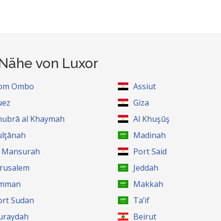
 Nähe von Luxor
om Ombo
Assiut
uez
Giza
hubrā al Khaymah
Al Khuşūş
ulţānah
Madinah
l Mansurah
Port Said
erusalem
Jeddah
mman
Makkah
ort Sudan
Ta’if
uraydah
Beirut