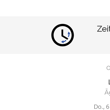
Zei
O
Ä
Do., 