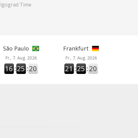
lgograd Time
São Paulo
Frankfurt
Fr., 7. Aug. 2026
Fr., 7. Aug. 2026
16
:
25
:
21
21
:
25
:
21