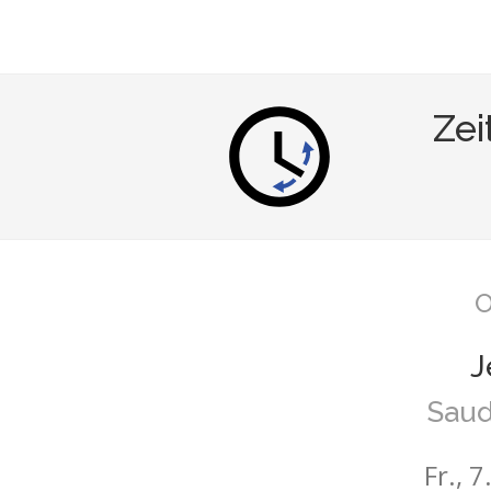
Zei
O
J
Saud
Fr., 