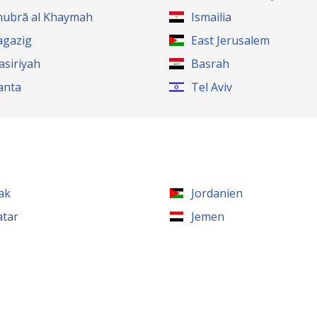
hubrā al Khaymah
Ismailia
agazig
East Jerusalem
asiriyah
Basrah
anta
Tel Aviv
rak
Jordanien
atar
Jemen