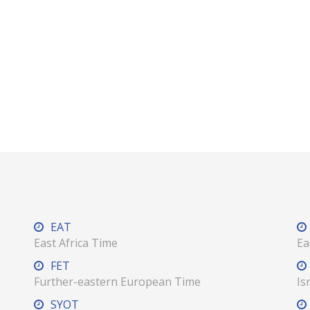
EAT
East Africa Time
Ea
FET
Further-eastern European Time
Is
SYOT