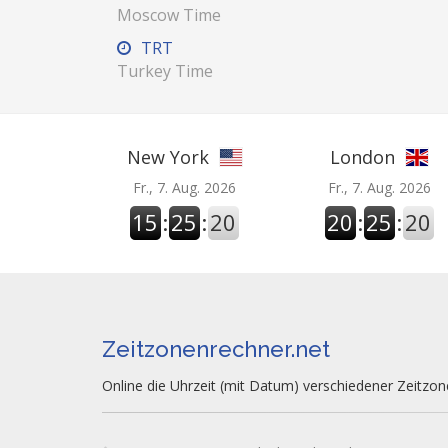
Moscow Time
TRT
Turkey Time
New York
London
Fr., 7. Aug. 2026
Fr., 7. Aug. 2026
15
:
25
:
21
20
:
25
:
21
Zeitzonenrechner.net
Online die Uhrzeit (mit Datum) verschiedener Zeitzo