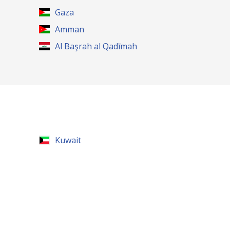
Gaza
Amman
Al Başrah al Qadīmah
Kuwait