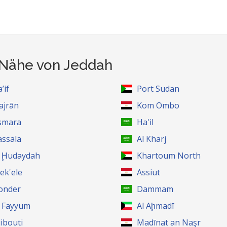
r Nähe von Jeddah
’if
Port Sudan
ajrān
Kom Ombo
smara
Ha'il
assala
Al Kharj
l Ḩudaydah
Khartoum North
ek'ele
Assiut
onder
Dammam
l Fayyum
Al Aḩmadī
jibouti
Madīnat an Naşr