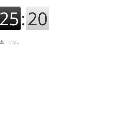
25
:
21
HTML