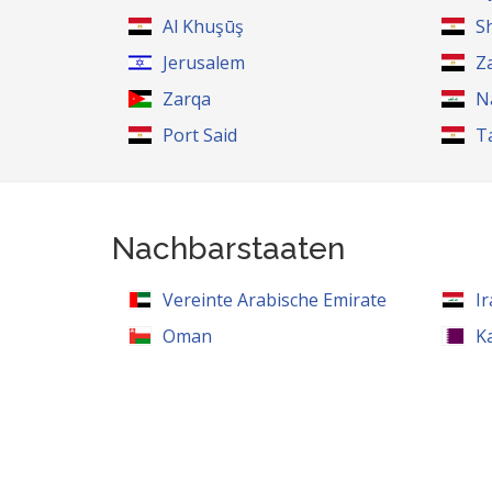
Al Khuşūş
S
Jerusalem
Z
Zarqa
N
Port Said
T
Nachbarstaaten
Vereinte Arabische Emirate
I
Oman
K