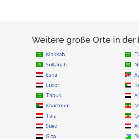
Weitere große Orte in de
Makkah
Ta
Sulţānah
N
Esna
A
Luxor
K
Tabuk
A
Khartoum
M
Taiz
G
Suez
A
Giza
D