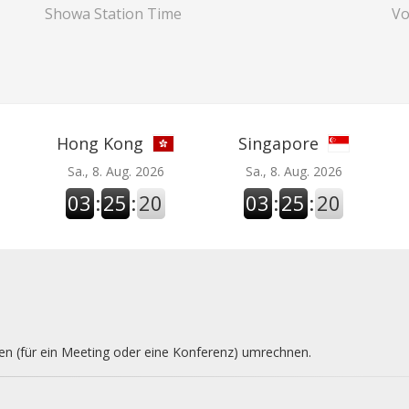
Showa Station Time
Vo
Hong Kong
Singapore
Sa., 8. Aug. 2026
Sa., 8. Aug. 2026
03
:
25
:
21
03
:
25
:
21
nen (für ein Meeting oder eine Konferenz) umrechnen.