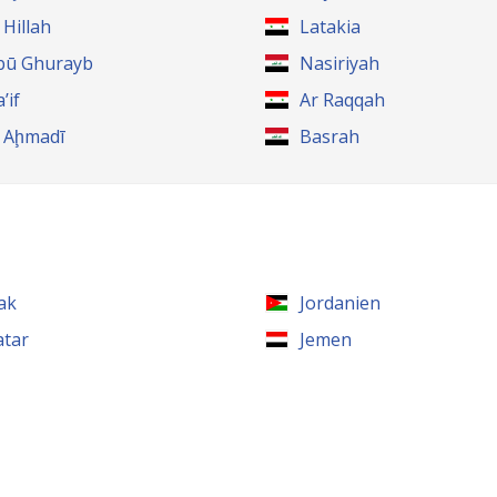
 Hillah
Latakia
bū Ghurayb
Nasiriyah
’if
Ar Raqqah
l Aḩmadī
Basrah
rak
Jordanien
atar
Jemen