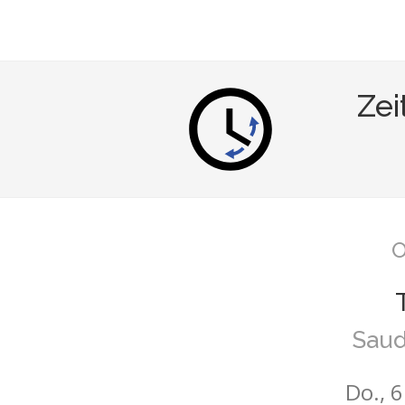
Zei
O
Saud
Do., 