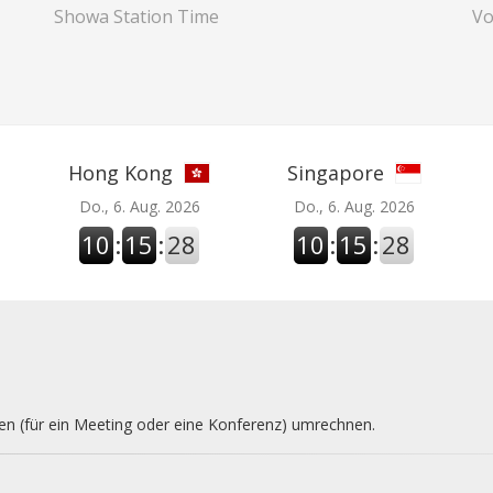
Showa Station Time
Vo
Hong Kong
Singapore
Do., 6. Aug. 2026
Do., 6. Aug. 2026
10
:
15
:
29
10
:
15
:
29
nen (für ein Meeting oder eine Konferenz) umrechnen.