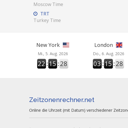
Moscow Time
TRT
Turkey Time
New York
London
Mi., 5. Aug. 2026
Do., 6. Aug. 2026
22
:
15
:
29
03
:
15
:
29
Zeitzonenrechner.net
Online die Uhrzeit (mit Datum) verschiedener Zeitzo