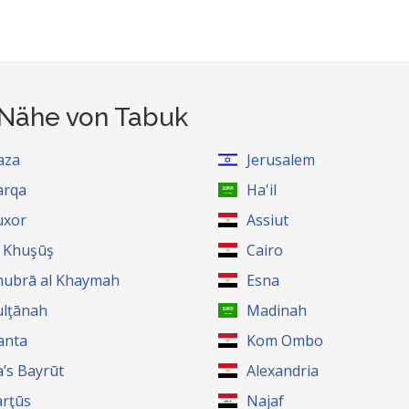
 Nähe von Tabuk
aza
Jerusalem
arqa
Ha'il
uxor
Assiut
l Khuşūş
Cairo
hubrā al Khaymah
Esna
ulţānah
Madinah
anta
Kom Ombo
a’s Bayrūt
Alexandria
arţūs
Najaf