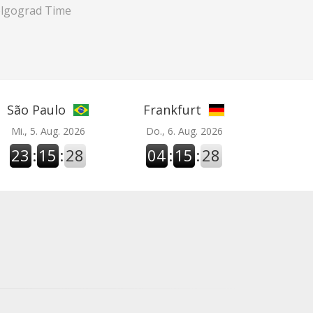
lgograd Time
São Paulo
Frankfurt
Mi., 5. Aug. 2026
Do., 6. Aug. 2026
23
:
15
:
29
04
:
15
:
29