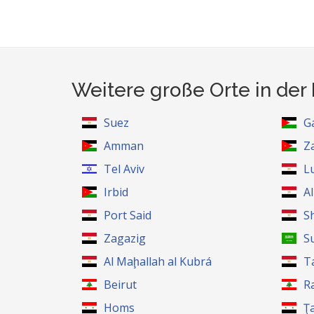
Weitere große Orte in der
Suez
G
Amman
Z
Tel Aviv
L
Irbid
A
Port Said
S
Zagazig
S
Al Maḩallah al Kubrá
T
Beirut
R
Homs
Ţ