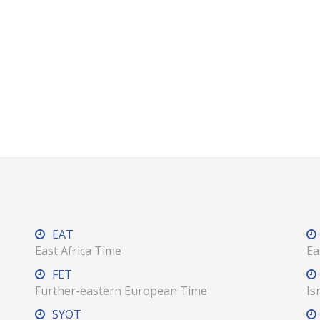
EAT
East Africa Time
Ea
FET
Further-eastern European Time
Is
SYOT