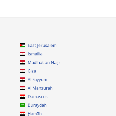
East Jerusalem
Ismailia
Madīnat an Naşr
Giza
Al Fayyum
Al Mansurah
Damascus
Buraydah
Ḩamāh