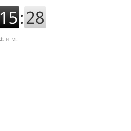
15
:
29
HTML