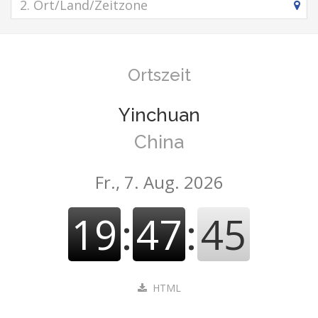
Ortszeit
Yinchuan
China
Fr., 7. Aug. 2026
19
:
47
:
45
HTML