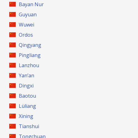
Bayan Nur
Guyuan
Wuwei
Ordos
Qingyang
Pingliang
Lanzhou
Yan’an
Dingxi
Baotou
Lüliang
Xining
Tianshui
Tongchuan