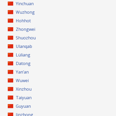
Yinchuan
Wuzhong
Hohhot
Zhongwei
Shuozhou
Ulanqab
Lüliang
Datong
Yan’an
Wuwei
Xinzhou
Taiyuan
Guyuan
Jinzhong