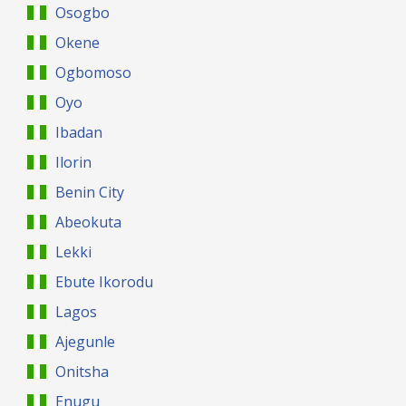
Osogbo
Okene
Ogbomoso
Oyo
Ibadan
Ilorin
Benin City
Abeokuta
Lekki
Ebute Ikorodu
Lagos
Ajegunle
Onitsha
Enugu