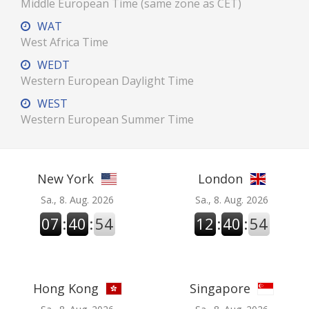
Middle European Time (same zone as CET)
WAT
West Africa Time
WEDT
Western European Daylight Time
WEST
Western European Summer Time
New York
London
Sa., 8. Aug. 2026
Sa., 8. Aug. 2026
07
:
40
:
55
12
:
40
:
55
Hong Kong
Singapore