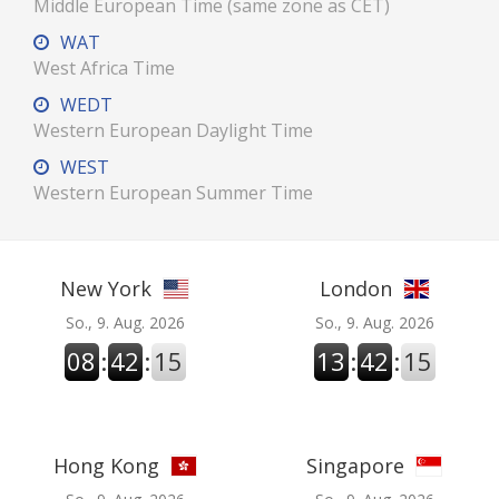
Middle European Time (same zone as CET)
WAT
West Africa Time
WEDT
Western European Daylight Time
WEST
Western European Summer Time
New York
London
So., 9. Aug. 2026
So., 9. Aug. 2026
08
:
42
:
16
13
:
42
:
16
Hong Kong
Singapore