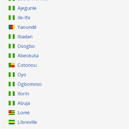
Ajegunle
Ile-Ife
Yaoundé
Ibadan
Osogbo
Abeokuta
Cotonou
Oyo
Ogbomoso
Ilorin
Abuja
Lomé
Libreville