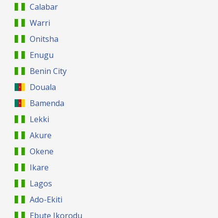
Calabar
Warri
Onitsha
Enugu
Benin City
Douala
Bamenda
Lekki
Akure
Okene
Ikare
Lagos
Ado-Ekiti
Ebute Ikorodu