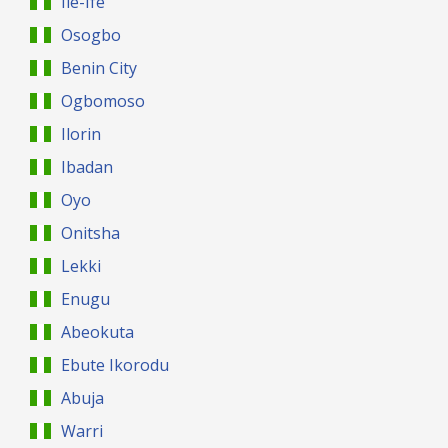
Ile-Ife
Osogbo
Benin City
Ogbomoso
Ilorin
Ibadan
Oyo
Onitsha
Lekki
Enugu
Abeokuta
Ebute Ikorodu
Abuja
Warri